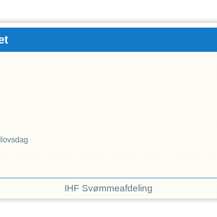
et
dlovsdag
IHF Svømmeafdeling